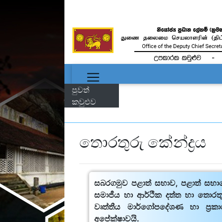
පුවත්
කවුළුව
තොරතුරු කේන්ද්‍රය
සබරගමුව පළාත් සභාව, පළාත් සභාව
සමාජීය හා ආර්ථික දත්ත හා තොරතු
වෘත්තීය මාර්ගෝපදේශණ හා ප්‍
අපේක්ෂාවයි.