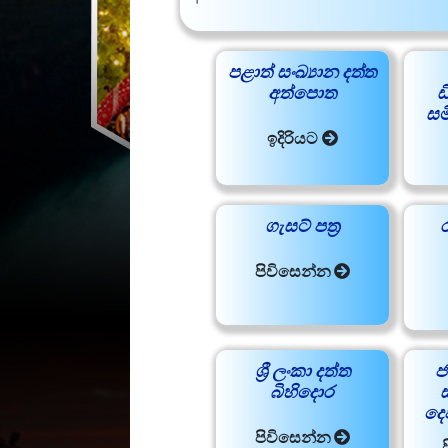
පළාත් සංඛ්‍යාන දත්ත
අත්පොත
ඩ
සම
ඉදිරියට
ගැසට් පත්‍ර
පිවිසෙන්න
ශ්‍රී ලංකා දත්ත
ජ
බිහිදොර
දෙ
පිවිසෙන්න